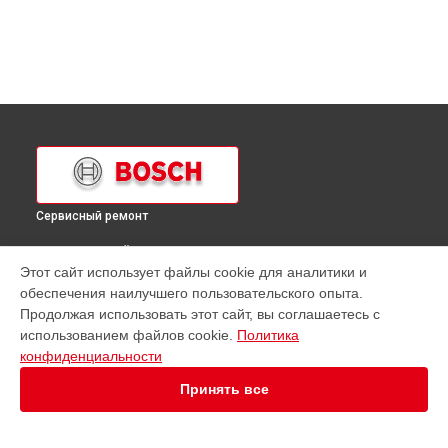
Сервисный ремонт
ВЫБЕРИ СВОЙ ГОРОД
Этот сайт использует файлы cookie для аналитики и
Ремонт кухонной плиты HSV522120T Bosch в
Краснодаре
обеспечения наилучшего пользовательского опыта.
Ремонт кухонной плиты HSV522120T Bosch в
Ростове-на-
Продолжая использовать этот сайт, вы соглашаетесь с
Дону
использованием файлов cookie.
Политика
Ремонт кухонной плиты HSV522120T Bosch в
Нижнем
конфиденциальности
Новгороде
Принять все
Ремонт кухонной плиты HSV522120T Bosch в
Новосибирске
Ремонт кухонной плиты HSV522120T Bosch в
Челябинске