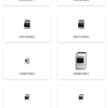
HSV524021T
HSV465AEU
HSV442KEU
HSV162PEU
HSS873KEU
HSS862KEU