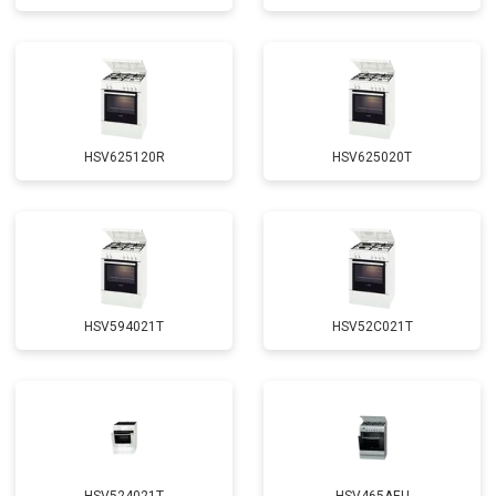
HSV625120R
HSV625020T
HSV594021T
HSV52C021T