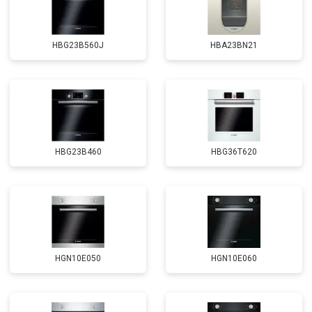
HBG23B560J
HBA23BN21
HBG23B460
HBG36T620
HGN10E050
HGN10E060