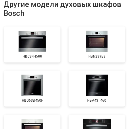
Другие модели духовых шкафов
Bosch
HBC84H500
HBN239E3
HBG63B450F
HBA43T460