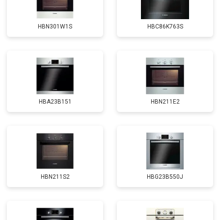
HBN301W1S
HBC86K763S
HBA23B151
HBN211E2
HBN211S2
HBG23B550J