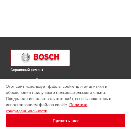
Сервисный ремонт
ВЫБЕРИ СВОЙ ГОРОД
Этот сайт использует файлы cookie для аналитики и
Ремонт холодильника KGV39 Bosch в
Краснодаре
обеспечения наилучшего пользовательского опыта.
Ремонт холодильника KGV39 Bosch в
Ростове-на-Дону
Продолжая использовать этот сайт, вы соглашаетесь с
Ремонт холодильника KGV39 Bosch в
Нижнем Новгороде
использованием файлов cookie.
Политика
конфиденциальности
Ремонт холодильника KGV39 Bosch в
Новосибирске
Ремонт холодильника KGV39 Bosch в
Челябинске
Принять все
Ремонт холодильника KGV39 Bosch в
Екатеринбурге
Ремонт холодильника KGV39 Bosch в
Казани