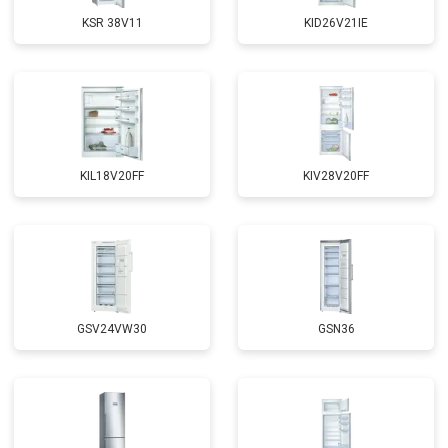
KSR 38V11
KID26V21IE
KIL18V20FF
KIV28V20FF
GSV24VW30
GSN36