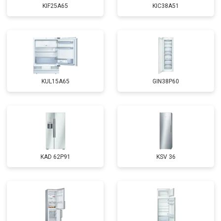
KIF25A65
KIC38A51
KUL15A65
GIN38P60
KAD 62P91
KSV 36