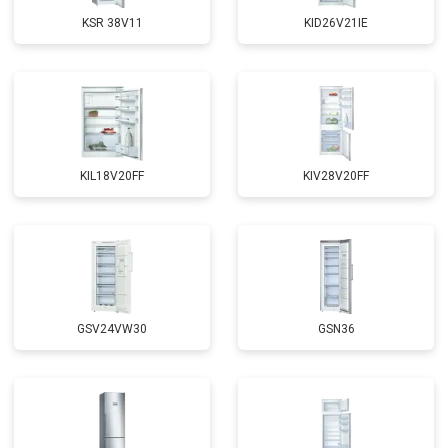
KSR 38V11
KID26V21IE
KIL18V20FF
KIV28V20FF
GSV24VW30
GSN36