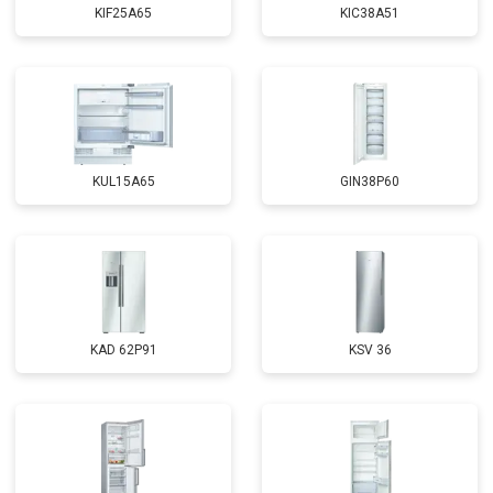
KIF25A65
KIC38A51
KUL15A65
GIN38P60
KAD 62P91
KSV 36