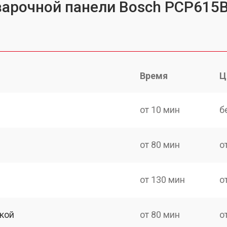
варочной панели Bosch PCP615
Время
Ц
от 10 мин
б
от 80 мин
о
от 130 мин
о
кой
от 80 мин
о