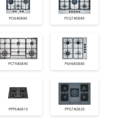
PCI6A5B80
PCQ7A5B80
PCT9A5B90
PGH6B5B80
PPP6A6B10
PPQ7A2B20