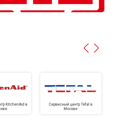
тр KitchenAid в
Сервисный центр Tefal в
Сервисный це
скве
Москве
Мо