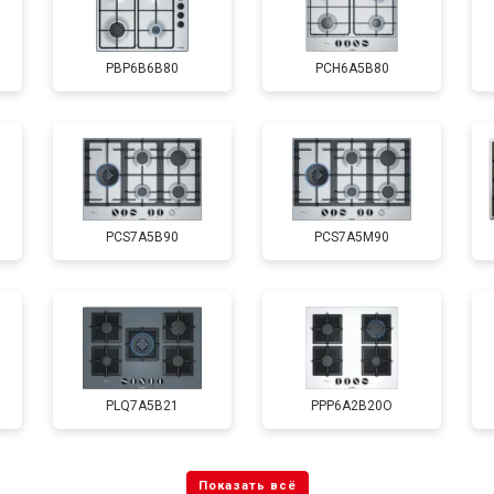
PBP6B6B80
PCH6A5B80
PCS7A5B90
PCS7A5M90
PLQ7A5B21
PPP6A2B20O