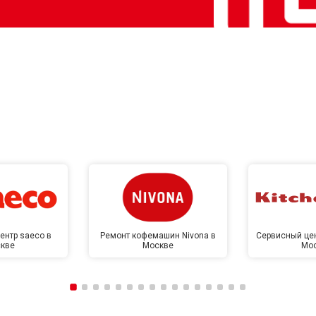
ентр saeco в
Ремонт кофемашин Nivona в
Сервисный цен
кве
Москве
Мо