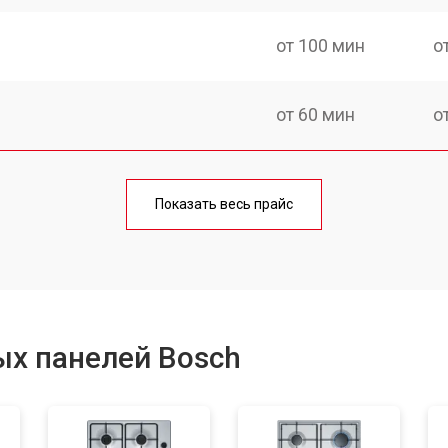
от 100 мин
о
от 60 мин
о
от 140 мин
о
Показать весь прайс
от 100 мин
о
от 100 мин
о
ых панелей Bosch
от 60 мин
о