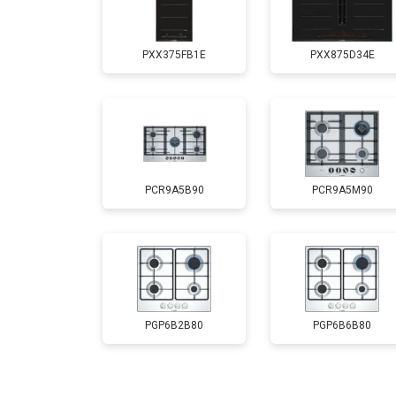
PXX375FB1E
PXX875D34E
PCR9A5B90
PCR9A5M90
PGP6B2B80
PGP6B6B80