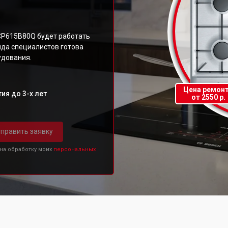
CP615B80Q будет работать
нда специалистов готова
удования.
Цена ремон
ия до 3-х лет
от 2550 р.
править заявку
 на обработку моих
персональных