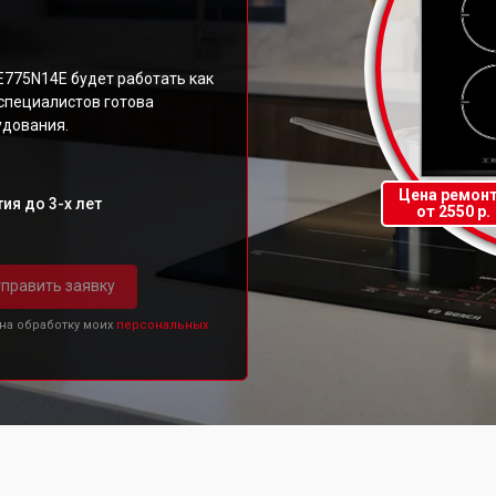
E775N14E будет работать как
специалистов готова
удования.
Цена ремон
ия до 3-х лет
от 2550 р.
править заявку
 на обработку моих
персональных