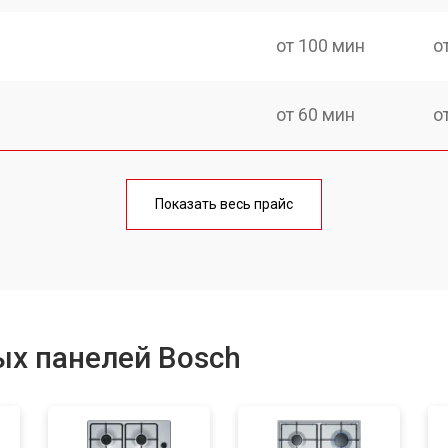
от 100 мин
о
от 60 мин
о
от 140 мин
о
Показать весь прайс
от 100 мин
о
от 100 мин
о
ых панелей Bosch
от 60 мин
о