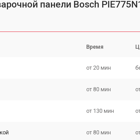
варочной панели Bosch PIE775N
Время
Ц
от 20 мин
б
от 80 мин
о
от 130 мин
о
кой
от 80 мин
о