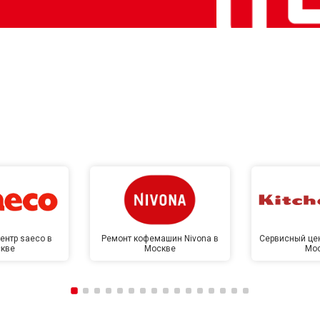
ентр saeco в
Ремонт кофемашин Nivona в
Сервисный цен
кве
Москве
Мо