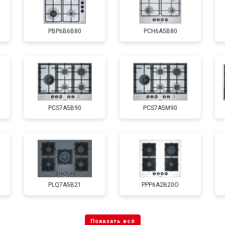
PBP6B6B80
PCH6A5B80
PCS7A5B90
PCS7A5M90
PLQ7A5B21
PPP6A2B20O