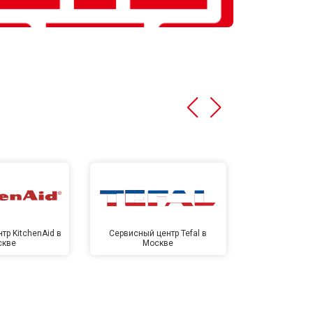
тр KitchenAid в
Сервисный центр Tefal в
Сервисный це
скве
Москве
Мо