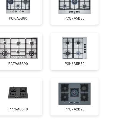
PCI6A5B80
PCQ7A5B80
PCT9A5B90
PGH6B5B80
PPP6A6B10
PPQ7A2B20