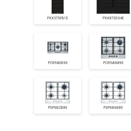
PXX375FB1E
PXX875D34E
PCR9A5B90
PCR9A5M90
PGP6B2B80
PGP6B6B80