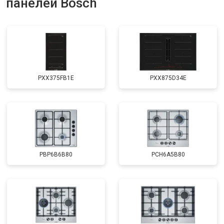
панелей Bosch
PXX375FB1E
PXX875D34E
PBP6B6B80
PCH6A5B80