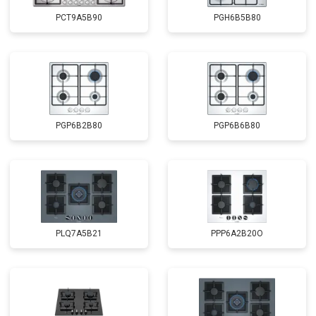
PCT9A5B90
PGH6B5B80
PGP6B2B80
PGP6B6B80
PLQ7A5B21
PPP6A2B20O